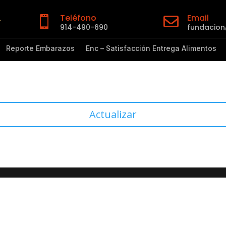
Teléfono
Email


914-490-690
fundacio
Reporte Embarazos
Enc – Satisfacción Entrega Alimentos
Actualizar