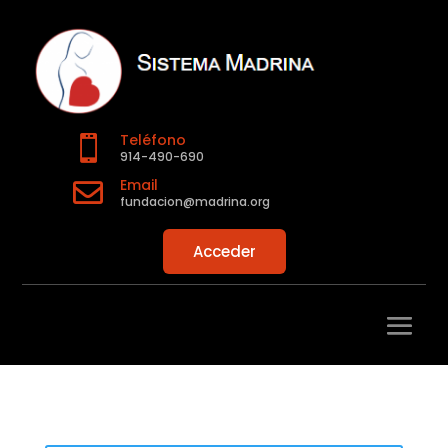
Teléfono

914-490-690
Email

fundacion@madrina.org
Acceder