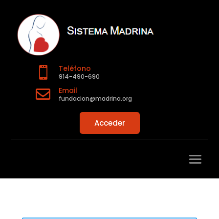
Teléfono

914-490-690
Email

fundacion@madrina.org
Acceder