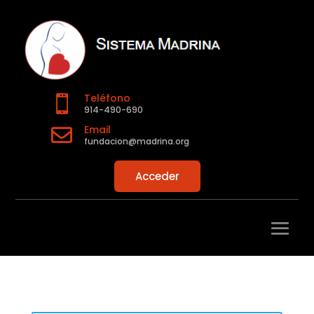
Teléfono

914-490-690
Email

fundacion@madrina.org
Acceder