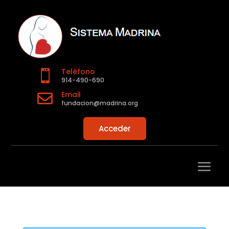
Teléfono

914-490-690
Email

fundacion@madrina.org
Acceder