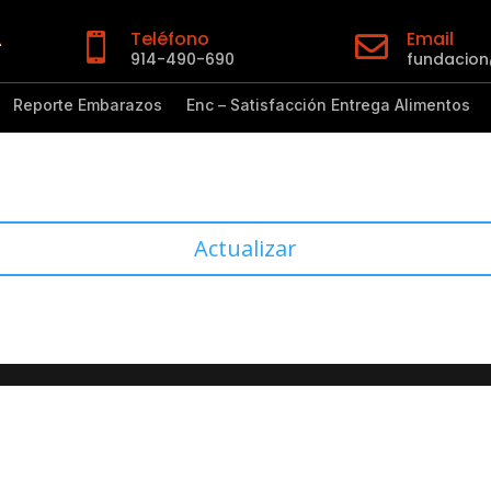
Teléfono
Email


914-490-690
fundacio
Reporte Embarazos
Enc – Satisfacción Entrega Alimentos
Actualizar