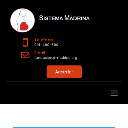
Teléfono

914-490-690
Email

fundacion@madrina.org
Acceder