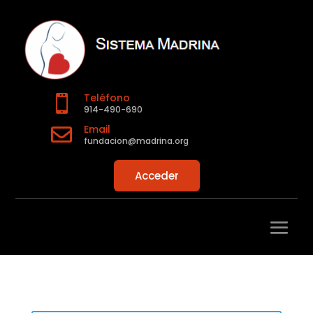
Teléfono

914-490-690
Email

fundacion@madrina.org
Acceder