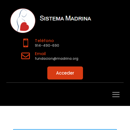
Teléfono

914-490-690
Email

fundacion@madrina.org
Acceder