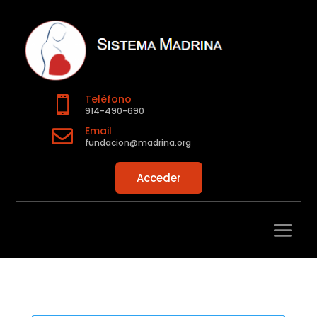
Teléfono

914-490-690
Email

fundacion@madrina.org
Acceder