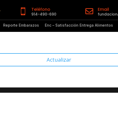
Teléfono
Email


914-490-690
fundacio
Reporte Embarazos
Enc – Satisfacción Entrega Alimentos
Actualizar