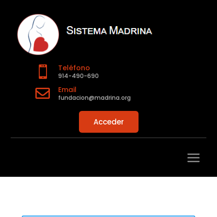
Teléfono

914-490-690
Email

fundacion@madrina.org
Acceder