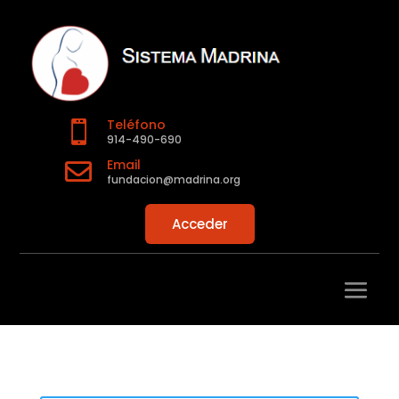
Teléfono

914-490-690
Email

fundacion@madrina.org
Acceder