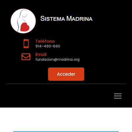
Teléfono

914-490-690
Email

fundacion@madrina.org
Acceder