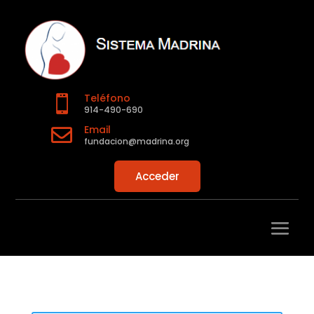
Teléfono

914-490-690
Email

fundacion@madrina.org
Acceder