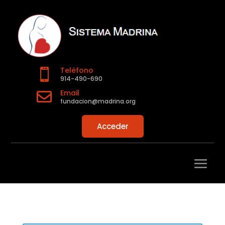
Teléfono

914-490-690
Email

fundacion@madrina.org
Acceder