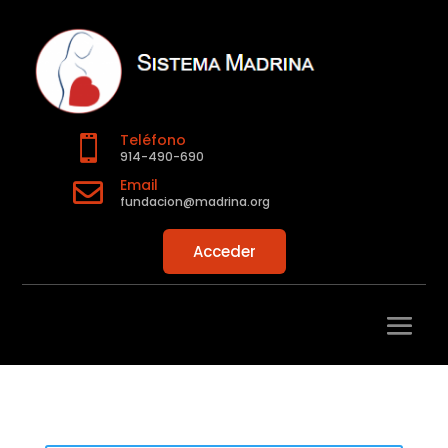
Teléfono

914-490-690
Email

fundacion@madrina.org
Acceder