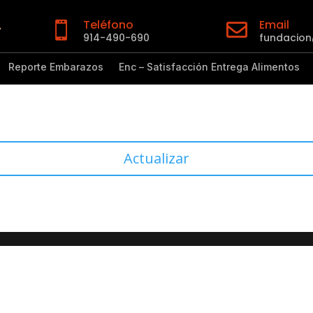
Teléfono
Email


914-490-690
fundacio
Reporte Embarazos
Enc – Satisfacción Entrega Alimentos
Actualizar