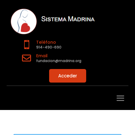
Teléfono

914-490-690
Email

fundacion@madrina.org
Acceder