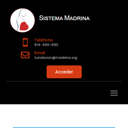
Teléfono

914-490-690
Email

fundacion@madrina.org
Acceder