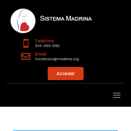
Teléfono

914-490-690
Email

fundacion@madrina.org
Acceder