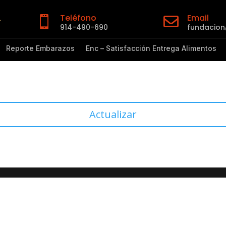
Teléfono
Email


914-490-690
fundacio
Reporte Embarazos
Enc – Satisfacción Entrega Alimentos
Actualizar