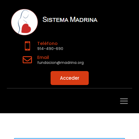
Teléfono

914-490-690
Email

fundacion@madrina.org
Acceder