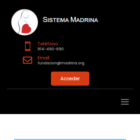
Teléfono

914-490-690
Email

fundacion@madrina.org
Acceder