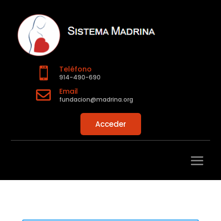
Teléfono

914-490-690
Email

fundacion@madrina.org
Acceder