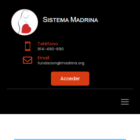
Teléfono

914-490-690
Email

fundacion@madrina.org
Acceder