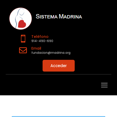
Teléfono

914-490-690
Email

fundacion@madrina.org
Acceder