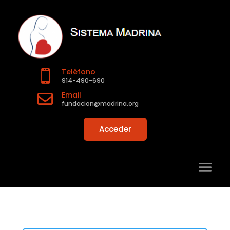
Teléfono

914-490-690
Email

fundacion@madrina.org
Acceder