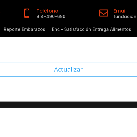
Teléfono
Email


914-490-690
fundacio
Reporte Embarazos
Enc – Satisfacción Entrega Alimentos
Actualizar