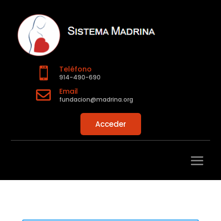
Teléfono

914-490-690
Email

fundacion@madrina.org
Acceder