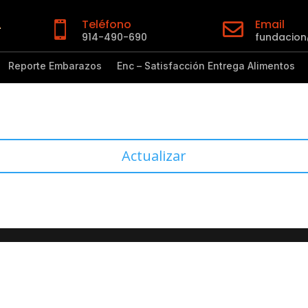
Teléfono
Email


914-490-690
fundacio
Reporte Embarazos
Enc – Satisfacción Entrega Alimentos
Actualizar