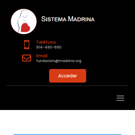
Teléfono

914-490-690
Email

fundacion@madrina.org
Acceder