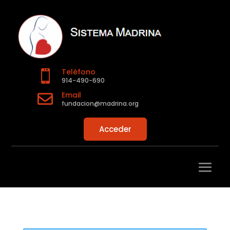
Teléfono

914-490-690
Email

fundacion@madrina.org
Acceder