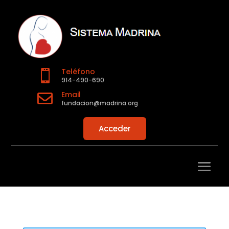
Teléfono

914-490-690
Email

fundacion@madrina.org
Acceder