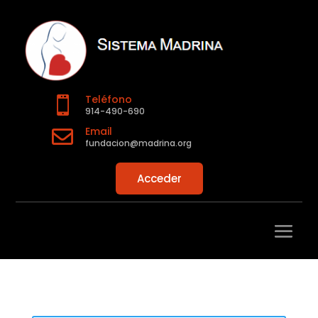
Teléfono

914-490-690
Email

fundacion@madrina.org
Acceder