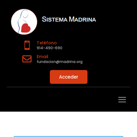
Teléfono

914-490-690
Email

fundacion@madrina.org
Acceder