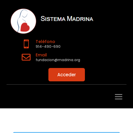
Teléfono

914-490-690
Email

fundacion@madrina.org
Acceder