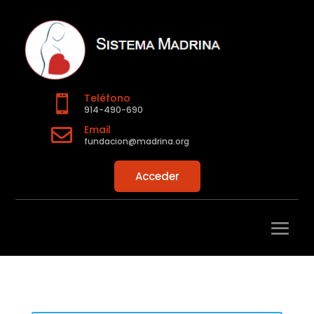
Teléfono

914-490-690
Email

fundacion@madrina.org
Acceder