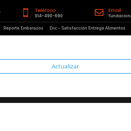
Teléfono
Email


914-490-690
fundacio
Reporte Embarazos
Enc – Satisfacción Entrega Alimentos
Actualizar