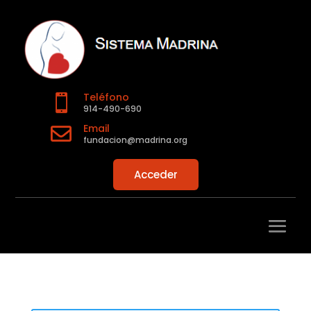
Teléfono

914-490-690
Email

fundacion@madrina.org
Acceder