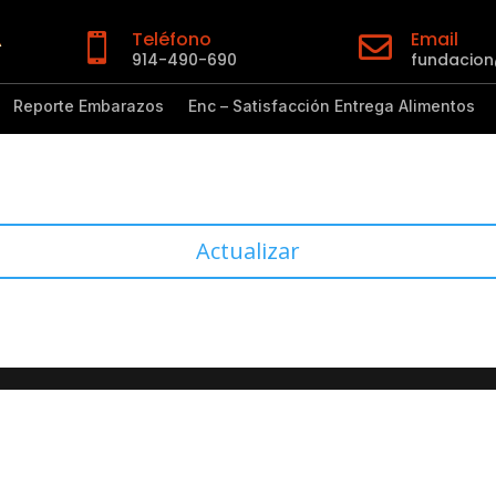
Teléfono
Email


914-490-690
fundacio
Reporte Embarazos
Enc – Satisfacción Entrega Alimentos
Actualizar