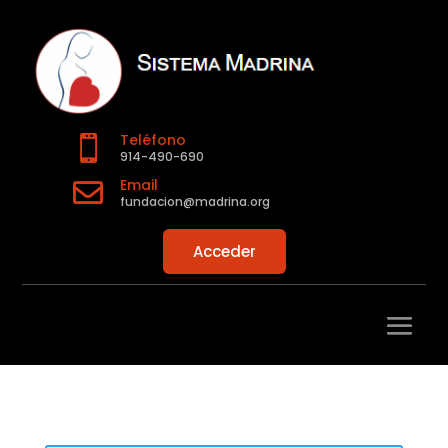
Teléfono

914-490-690
Email

fundacion@madrina.org
Acceder