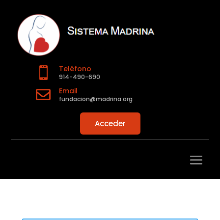
Teléfono

914-490-690
Email

fundacion@madrina.org
Acceder