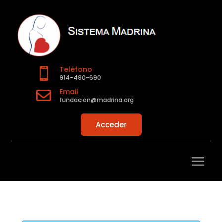
Teléfono

914-490-690
Email

fundacion@madrina.org
Acceder