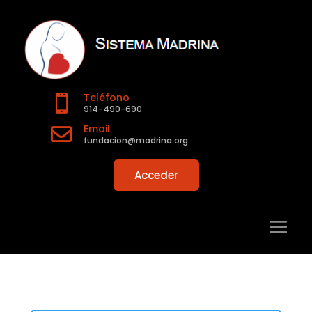
Teléfono

914-490-690
Email

fundacion@madrina.org
Acceder