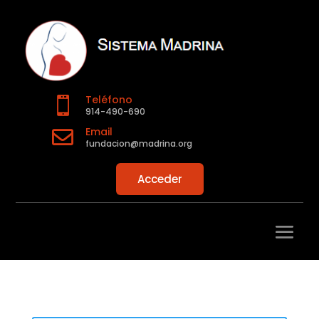
Teléfono

914-490-690
Email

fundacion@madrina.org
Acceder