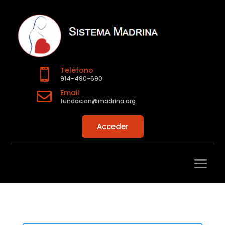
Teléfono

914-490-690
Email

fundacion@madrina.org
Acceder