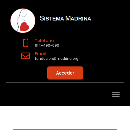
Teléfono

914-490-690
Email

fundacion@madrina.org
Acceder