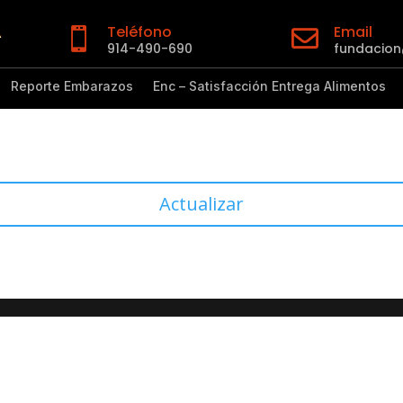
Teléfono
Email


914-490-690
fundacio
Reporte Embarazos
Enc – Satisfacción Entrega Alimentos
Actualizar