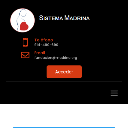
Teléfono

914-490-690
Email

fundacion@madrina.org
Acceder